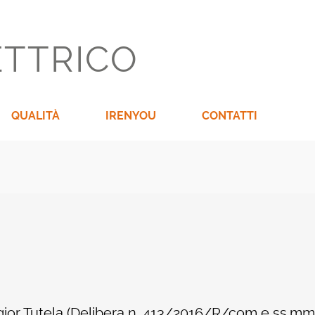
ETTRICO
QUALITÀ
IRENYOU
CONTATTI
aggior Tutela (Delibera n. 413/2016/R/com e ss.mm.i