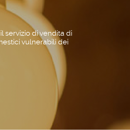
l servizio di vendita di
estici vulnerabili dei